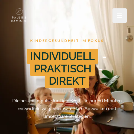
KINDERGESUNDHEIT IM FOKUS
INDIVIDUELL
-
PRAKTISCH
-
DIREKT
Die besten Impulse für Dein Kind – in nur 60 Minuten
entwickeln wir gemeinsam klare Antworten und
umsetzbare Strategien.