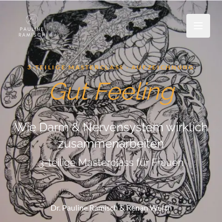
3-TEILIGE MASTERCLASS · AUFZEICHNUNG
Gut Feeling
Wie Darm & Nervensystem wirklich
zusammenarbeiten
3-teilige Masterclass für Frauen
Dr. Pauline Ramisch & Renan Werth