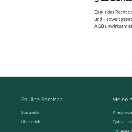
Es gilt das Recht 
und – soweit geset
AGB unwirksam sei
Pauline Ramisch
Meine 
Startseite
Kinderges
Über mich
Quick Hea
1:1 Beglei