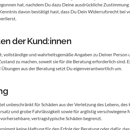
egonnen hat, nachdem Du dazu Deine ausdrückliche Zustimmung
 Kenntnis davon bestätigt hast, dass Du Dein Widerrufsrecht bei v
erlierst.
hten der Kund:innen
tet, vollständige und wahrheitsgemäße Angaben zu Deiner Person
ustand zu machen, soweit sie für die Beratung erforderlich sind. E
Übungen aus der Beratung setzt Du eigenverantwortlich um.
ng
tet unbeschränkt für Schäden aus der Verletzung des Lebens, des 
rsatz und grobe Fahrlässigkeit sowie für arglistig verschwiegene
f vorhersehbare, vertragstypische Schäden begrenzt.
rnimmt keine Haftung für den Erfolg der Beratung oder dafür, das