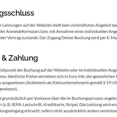
agsschluss
r Leistungen auf der Website stellt kein verbindliches Angebot d
der Anmeldeformulars bzw. mit Annahme eines individuellen Ange
der Vertrag zustande. Der Zugang Deiner Buchung wird per E-Mail
e & Zahlung
Zeitpunkt der Buchung auf der Website oder im individuellen Ang
se. Sämtliche Preise verstehen sich in Euro inkl. der gesetzlichen
rs ausgewiesen (Anbieterin als Kleinunternehmerin gemäß § 19 US
gewiesen).
gt grundsätzlich per Vorkasse über die im Buchungsprozess angeb
z. B. SEPA-Lastschrift, Kreditkarte, Stripe). Die Leistung wird er
ungseingang erbracht, sofern nicht ausdrücklich anders vereinbar