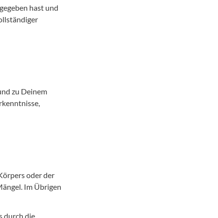
 gegeben hast und
ollständiger
 und zu Deinem
rkenntnisse,
Körpers oder der
 Mängel. Im Übrigen
s durch die