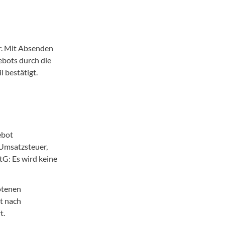
ar. Mit Absenden
bots durch die
 bestätigt.
ebot
 Umsatzsteuer,
tG: Es wird keine
otenen
st nach
t.