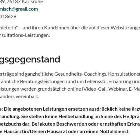
39, 76137 Karlsruhe
amisch@gmail.com
 313629
bieterin" – und ihren Kund:innen über die auf dieser Website an
sultations-Leistungen.
ragsgegenstand
rträge sind ganzheitliche Gesundheits-Coachings, Konsultatione
 ähnliche Beratungsleistungen rund um Lebensstil, Ernährung und
istungen werden grundsätzlich online (Video-Call, Webinar, E-Mai
 anders vereinbart.
: Die angebotenen Leistungen ersetzen ausdrücklich keine ärzt
andlung. Sie stellen keine Heilbehandlung im Sinne des Heilpr
esetzbuchs dar. Bei akuten Beschwerden oder ernsthaften Erk
ne Hausärztin/Deinen Hausarzt oder an einen Notfalldienst.