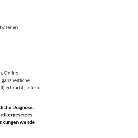
gebotenen
n, Online-
 ganzheitliche
l) erbracht, sofern
liche Diagnose,
aktikergesetzes
rankungen wende